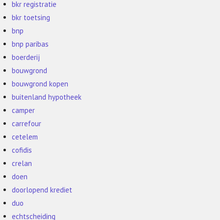
bkr registratie
bkr toetsing
bnp
bnp paribas
boerderij
bouwgrond
bouwgrond kopen
buitenland hypotheek
camper
carrefour
cetelem
cofidis
crelan
doen
doorlopend krediet
duo
echtscheiding