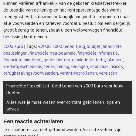
kunnen variëren afhankelijk van de gekozen kredietverstrekker,
de looptijd van de lening en het rentepercentage dat wordt
toegepast. Het is daarom belangrijk om goed te informeren naar
alle voorwaarden en tarieven voordat u besluit om een dergelijk
groot bedrag te lenen, zodat u een weloverwogen financiële
beslissing kunt nemen.
2000 euro
| Tags:
€2000
,
2000 lenen
,
belg
,
budget
,
financiële
beslissingen
,
financiële haalbaarheid
,
financiële informatie
,
financiële middelen
,
geldschieters
,
gemiddelde belg
,
inkomen
,
kredietgeschiedenis
,
lenen
,
lening
,
leningen
,
noodzaak
,
risico's
,
terugbetalingsvoorwaarden
,
verantwoord lenen
,
vereisten
Berichtnavigatie
Financiële Flexibiliteit: Geld Lenen van 2000 Euro voor Jouw
Doelen
Alles wat je moet weten over contant geld lenen: tips en
advies
Een reactie achterlaten
Je e-mailadres zal niet getoond worden.
Vereiste velden zijn