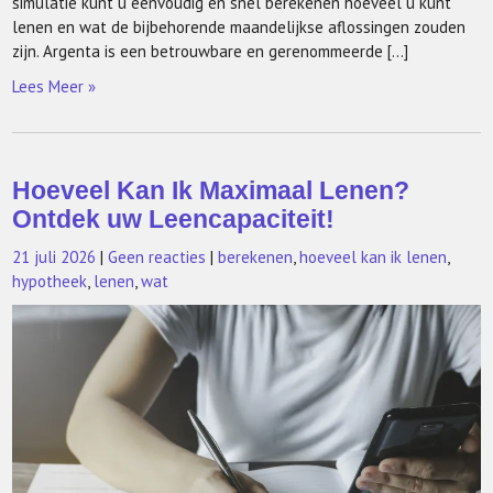
simulatie kunt u eenvoudig en snel berekenen hoeveel u kunt
lenen en wat de bijbehorende maandelijkse aflossingen zouden
zijn. Argenta is een betrouwbare en gerenommeerde […]
Lees Meer »
Hoeveel Kan Ik Maximaal Lenen?
Ontdek uw Leencapaciteit!
21 juli 2026
|
Geen reacties
|
berekenen
,
hoeveel kan ik lenen
,
hypotheek
,
lenen
,
wat