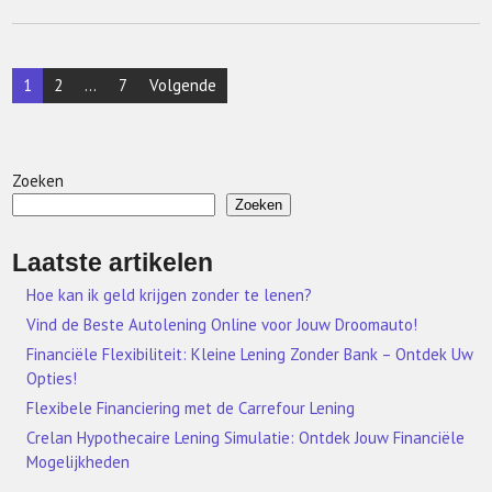
Berichten
1
2
…
7
Volgende
paginering
Zoeken
Zoeken
Laatste artikelen
Hoe kan ik geld krijgen zonder te lenen?
Vind de Beste Autolening Online voor Jouw Droomauto!
Financiële Flexibiliteit: Kleine Lening Zonder Bank – Ontdek Uw
Opties!
Flexibele Financiering met de Carrefour Lening
Crelan Hypothecaire Lening Simulatie: Ontdek Jouw Financiële
Mogelijkheden