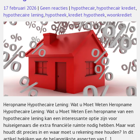
17 februari 2026
|
Geen reacties
|
hypothecair
,
hypothecair krediet
,
hypothecaire lening
,
hypotheek
,
krediet hypotheek
,
woonkrediet
Heropname Hypothecaire Lening: Wat u Moet Weten Heropname
Hypothecaire Lening: Wat u Moet Weten Een heropname van een
hypothecaire lening kan een interessante optie zijn voor
huiseigenaars die extra financiële ruimte nodig hebben. Maar wat
houdt dit precies in en waar moet u rekening mee houden? In dit
artikel bekijken we de belangrijkste aspecten van […]