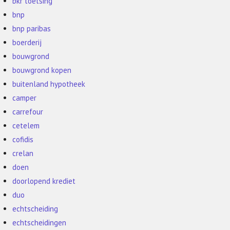
bkr toetsing
bnp
bnp paribas
boerderij
bouwgrond
bouwgrond kopen
buitenland hypotheek
camper
carrefour
cetelem
cofidis
crelan
doen
doorlopend krediet
duo
echtscheiding
echtscheidingen