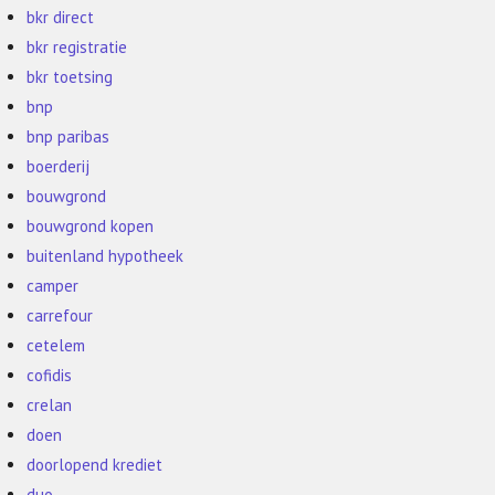
bkr direct
bkr registratie
bkr toetsing
bnp
bnp paribas
boerderij
bouwgrond
bouwgrond kopen
buitenland hypotheek
camper
carrefour
cetelem
cofidis
crelan
doen
doorlopend krediet
duo