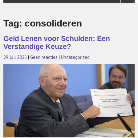
Tag:
consolideren
Geld Lenen voor Schulden: Een
Verstandige Keuze?
29 juli 2026
|
Geen reacties
|
Uncategorized