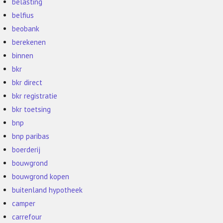
belasting
belfius
beobank
berekenen
binnen
bkr
bkr direct
bkr registratie
bkr toetsing
bnp
bnp paribas
boerderij
bouwgrond
bouwgrond kopen
buitenland hypotheek
camper
carrefour