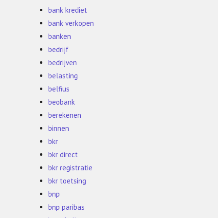
bank krediet
bank verkopen
banken
bedrijf
bedrijven
belasting
belfius
beobank
berekenen
binnen
bkr
bkr direct
bkr registratie
bkr toetsing
bnp
bnp paribas