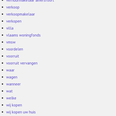
verhuurmakelaar amersfoort
verkoop
verkoopmakelaar
verkopen
villa
vlaams woningfonds
vmsw
voordelen
voorruit
voorruit vervangen
waar
wagen
wanneer
wat
welke
wij kopen
wij kopen uw huis