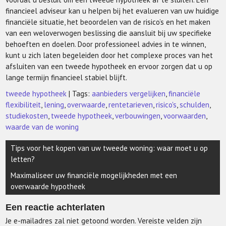
financieel adviseur kan u helpen bij het evalueren van uw huidige
financiële situatie, het beoordelen van de risico’s en het maken
van een weloverwogen beslissing die aansluit bij uw specifieke
behoeften en doelen. Door professioneel advies in te winnen,
kunt u zich laten begeleiden door het complexe proces van het
afsluiten van een tweede hypotheek en ervoor zorgen dat u op
lange termijn financieel stabiel blijft.
tweede hypotheek
| Tags:
aanbieders vergelijken
,
financiële
flexibiliteit
,
lening
,
overwaarde
,
rentetarieven
,
risico's
,
schulden
,
studiekosten
,
tweede hypotheek
,
verbouwingen
,
voorwaarden
,
waarde van de woning
Berichtnavigatie
Tips voor het kopen van uw tweede woning: waar moet u op
letten?
Maximaliseer uw financiële mogelijkheden met een
overwaarde hypotheek
Een reactie achterlaten
Je e-mailadres zal niet getoond worden.
Vereiste velden zijn