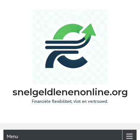
Skip
to
content
snelgeldlenenonline.org
Financiële flexibiliteit, vlot en vertrouwd.
Menu