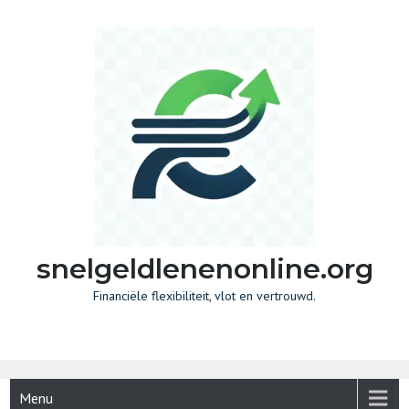
Skip
to
content
snelgeldlenenonline.org
Financiële flexibiliteit, vlot en vertrouwd.
Menu