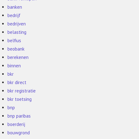
banken
bedrijf
bedrijven
belasting
belfius
beobank
berekenen
binnen
bkr
bkr direct
bkr registratie
bkr toetsing
bnp
bnp paribas
boerderij
bouwgrond