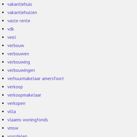
vakantiehuis
vakantiehuizen
vaste rente
vdk
veel
verbouw
verbouwen
verbouwing
verbouwingen
verhuurmakelaar amersfoort
verkoop
verkoopmakelaar
verkopen
villa
vlaams woningfonds
vmsw
voordelen