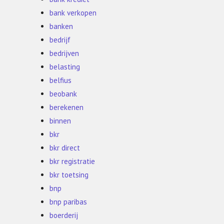
bank verkopen
banken
bedrijf
bedrijven
belasting
belfius
beobank
berekenen
binnen
bkr
bkr direct
bkr registratie
bkr toetsing
bnp
bnp paribas
boerderij