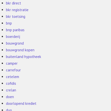
bkr direct
bkr registratie
bkr toetsing
bnp
bnp paribas
boerderij
bouwgrond
bouwgrond kopen
buitenland hypotheek
camper
carrefour
cetelem
cofidis
crelan
doen
doorlopend krediet
duo