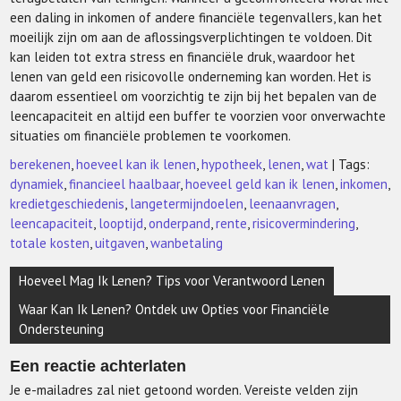
een daling in inkomen of andere financiële tegenvallers, kan het
moeilijk zijn om aan de aflossingsverplichtingen te voldoen. Dit
kan leiden tot extra stress en financiële druk, waardoor het
lenen van geld een risicovolle onderneming kan worden. Het is
daarom essentieel om voorzichtig te zijn bij het bepalen van de
leencapaciteit en altijd een buffer te voorzien voor onverwachte
situaties om financiële problemen te voorkomen.
berekenen
,
hoeveel kan ik lenen
,
hypotheek
,
lenen
,
wat
| Tags:
dynamiek
,
financieel haalbaar
,
hoeveel geld kan ik lenen
,
inkomen
,
kredietgeschiedenis
,
langetermijndoelen
,
leenaanvragen
,
leencapaciteit
,
looptijd
,
onderpand
,
rente
,
risicovermindering
,
totale kosten
,
uitgaven
,
wanbetaling
Berichtnavigatie
Hoeveel Mag Ik Lenen? Tips voor Verantwoord Lenen
Waar Kan Ik Lenen? Ontdek uw Opties voor Financiële
Ondersteuning
Een reactie achterlaten
Je e-mailadres zal niet getoond worden.
Vereiste velden zijn