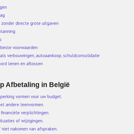
ngen
rag
 zonder directe grote uitgaven
planning
s
r beste voorwaarden
 zoals verbouwingen, autoaankoop, schuldconsolidatie
oord lenen en aflossen
 Afbetaling in België
eperking vormen voor uw budget.
 met andere leenvormen.
 financiële verplichtingen.
ituaties of wijzigingen.
of niet nakomen van afspraken.