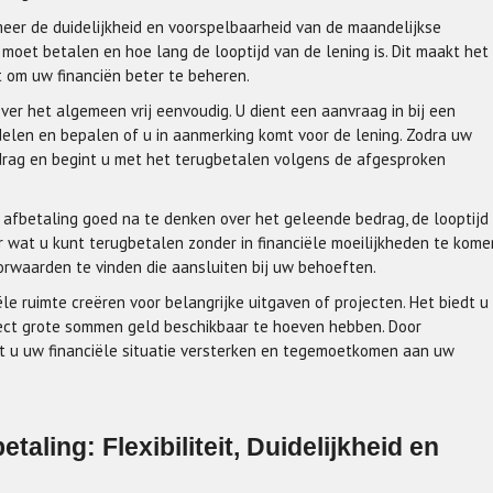
meer de duidelijkheid en voorspelbaarheid van de maandelijkse
moet betalen en hoe lang de looptijd van de lening is. Dit maakt het
 om uw financiën beter te beheren.
er het algemeen vrij eenvoudig. U dient een aanvraag in bij een
ordelen en bepalen of u in aanmerking komt voor de lening. Zodra uw
drag en begint u met het terugbetalen volgens de afgesproken
op afbetaling goed na te denken over het geleende bedrag, de looptijd
er wat u kunt terugbetalen zonder in financiële moeilijkheden te kome
orwaarden te vinden die aansluiten bij uw behoeften.
le ruimte creëren voor belangrijke uitgaven of projecten. Het biedt u
rect grote sommen geld beschikbaar te hoeven hebben. Door
t u uw financiële situatie versterken en tegemoetkomen aan uw
aling: Flexibiliteit, Duidelijkheid en