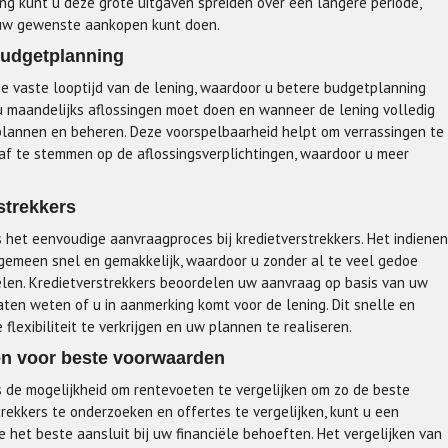
g kunt u deze grote uitgaven spreiden over een langere periode,
h uw gewenste aankopen kunt doen.
 budgetplanning
de vaste looptijd van de lening, waardoor u betere budgetplanning
u maandelijks aflossingen moet doen en wanneer de lening volledig
 plannen en beheren. Deze voorspelbaarheid helpt om verrassingen te
af te stemmen op de aflossingsverplichtingen, waardoor u meer
strekkers
s het eenvoudige aanvraagproces bij kredietverstrekkers. Het indienen
lgemeen snel en gemakkelijk, waardoor u zonder al te veel gedoe
elen. Kredietverstrekkers beoordelen uw aanvraag op basis van uw
laten weten of u in aanmerking komt voor de lening. Dit snelle en
flexibiliteit te verkrijgen en uw plannen te realiseren.
ken voor beste voorwaarden
is de mogelijkheid om rentevoeten te vergelijken om zo de beste
rekkers te onderzoeken en offertes te vergelijken, kunt u een
 het beste aansluit bij uw financiële behoeften. Het vergelijken van