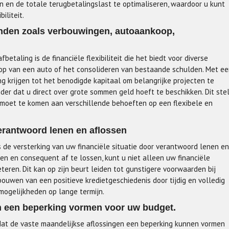
n en de totale terugbetalingslast te optimaliseren, waardoor u kunt
iliteit.
leinden zoals verbouwingen, autoaankoop,
etaling is de financiële flexibiliteit die het biedt voor diverse
op van een auto of het consolideren van bestaande schulden. Met e
g krijgen tot het benodigde kapitaal om belangrijke projecten te
nder dat u direct over grote sommen geld hoeft te beschikken. Dit ste
emoet te komen aan verschillende behoeften op een flexibele en
verantwoord lenen en aflossen
s de versterking van uw financiële situatie door verantwoord lenen en
en en consequent af te lossen, kunt u niet alleen uw financiële
eren. Dit kan op zijn beurt leiden tot gunstigere voorwaarden bij
bouwen van een positieve kredietgeschiedenis door tijdig en volledig
n mogelijkheden op lange termijn.
n een beperking vormen voor uw budget.
 dat de vaste maandelijkse aflossingen een beperking kunnen vormen