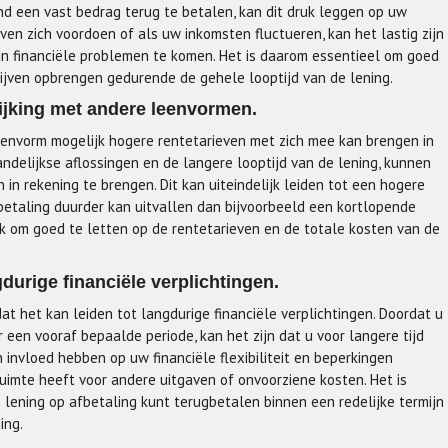
d een vast bedrag terug te betalen, kan dit druk leggen op uw
tgaven zich voordoen of als uw inkomsten fluctueren, kan het lastig zijn
in financiële problemen te komen. Het is daarom essentieel om goed
ijven opbrengen gedurende de gehele looptijd van de lening.
lijking met andere leenvormen.
eenvorm mogelijk hogere rentetarieven met zich mee kan brengen in
ndelijkse aflossingen en de langere looptijd van de lening, kunnen
in rekening te brengen. Dit kan uiteindelijk leiden tot een hogere
betaling duurder kan uitvallen dan bijvoorbeeld een kortlopende
jk om goed te letten op de rentetarieven en de totale kosten van de
gdurige financiële verplichtingen.
at het kan leiden tot langdurige financiële verplichtingen. Doordat u
 een vooraf bepaalde periode, kan het zijn dat u voor langere tijd
 invloed hebben op uw financiële flexibiliteit en beperkingen
imte heeft voor andere uitgaven of onvoorziene kosten. Het is
lening op afbetaling kunt terugbetalen binnen een redelijke termijn
ing.