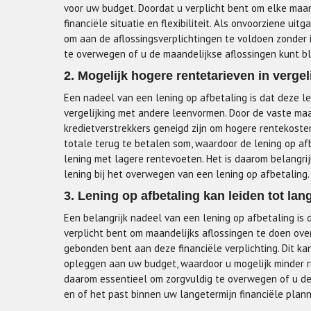
voor uw budget. Doordat u verplicht bent om elke maan
financiële situatie en flexibiliteit. Als onvoorziene ui
om aan de aflossingsverplichtingen te voldoen zonder 
te overwegen of u de maandelijkse aflossingen kunt bl
2. Mogelijk hogere rentetarieven in verge
Een nadeel van een lening op afbetaling is dat deze l
vergelijking met andere leenvormen. Door de vaste maa
kredietverstrekkers geneigd zijn om hogere rentekosten 
totale terug te betalen som, waardoor de lening op af
lening met lagere rentevoeten. Het is daarom belangri
lening bij het overwegen van een lening op afbetaling.
3. Lening op afbetaling kan leiden tot lan
Een belangrijk nadeel van een lening op afbetaling is d
verplicht bent om maandelijks aflossingen te doen over
gebonden bent aan deze financiële verplichting. Dit kan
opleggen aan uw budget, waardoor u mogelijk minder ru
daarom essentieel om zorgvuldig te overwegen of u de 
en of het past binnen uw langetermijn financiële plann