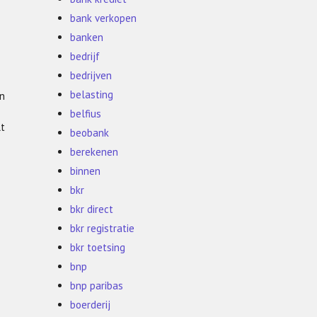
bank verkopen
banken
bedrijf
bedrijven
belasting
en
belfius
lt
beobank
berekenen
binnen
bkr
bkr direct
bkr registratie
bkr toetsing
bnp
bnp paribas
boerderij